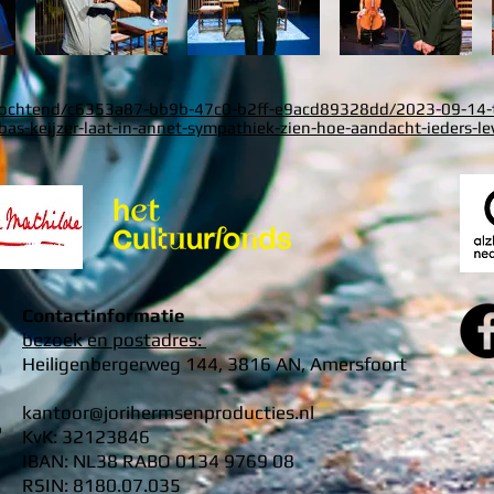
ochtend/c6353a87-bb9b-47c0-b2ff-e9acd89328dd/2023-09-14-t
bas-keijzer-laat-in-annet-sympathiek-zien-hoe-aandacht-ieders-le
Contactinformatie
bezoek en postadres:
Heiligenbergerweg 144, 3816 AN, Amersfoort
kantoor@jorihermsenproducties.nl
P
KvK: 32123846
IBAN: NL38 RABO 0134 9769 08
RSIN: 8180.07.035