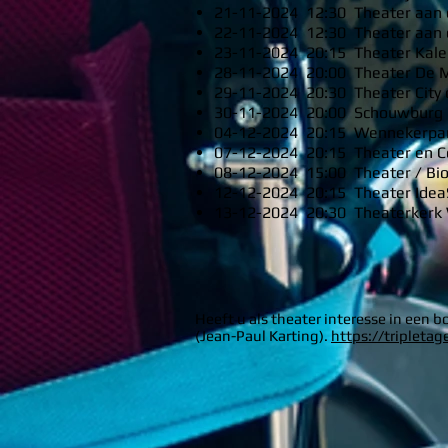
21-11-2024 12:30 Theater aan 
22-11-2024 12:30 Theater aan 
23-11-2024 20:15 Theater Kal
28-11-2024 20:00 Theater De 
29-11-2024 20:30 Theater Cit
30-11-2024 20:00 Schouwburg &
04-12-2024 20:15 Wennekerpa
07-12-2024 20:15 Theater en 
08-12-2024 15:00 Theater / Bi
12-12-2024 20:15 Theater Idea
13-12-2024 20:30 Theaterker
Heeft u
als theater interesse in een 
(Jean-Paul Karting).
https://tripletag