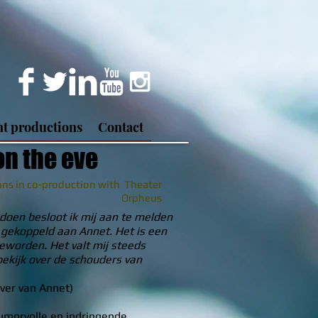
t productions
Contact
on the eve
ns in co-production with Theater
Orpheus
 doen besloot ik mij aan te melden
rd gekoppeld aan Annet. Het is een
eworden. Het valt mij steeds
bekijk over de schouders van
jver van Annet)
humorvolle en indringende