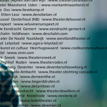
eater Alphen aan den Rijn |
www.theatercastellum.nl
ater Maashorst Uden |
www.markantmaashorst.nl
p Oss |
www.lievekamp.nl
Etten-Leur |
www.denobelaer.nl
ussel Oosterhout (NB) |
www.theaterdebussel.nl
nspeet |
www.veluvinenunspeet.nl
De Eendracht Gemert |
www.eendracht-gemert.nl
chalm Veldhoven |
www.deschalm.com
ater De Naald Naaldwijk |
www.westlandtheater.nl
ad Lelystad |
www.agora-lelystad.nl/
 kunst en cultuur Heerhugowaard |
www.coolkunstencultuur.n
dal |
www.zinin.com
ek Sneek |
www.theatersneek.nl
singhhof Roden |
www.theaterroden.nl
houwburg Deventer |
www.deventerschouwburg.nl
Hendrik-Ido-Ambacht |
www.theater.stichting-cascade.nl
Steenwijk |
www.demeenthe.nl
ter Druten |
www.bogerddruten.nl
Hoogeveen |
www.detamboer.nl
illem Papendrecht |
www.theaterdewillem.nl
trum Nesterlé Nistelrode |
www.nesterle.nl
 Oostburg |
www.ledeltheater.nl
oxmeer Boxmeer |
www.deweijer.nl