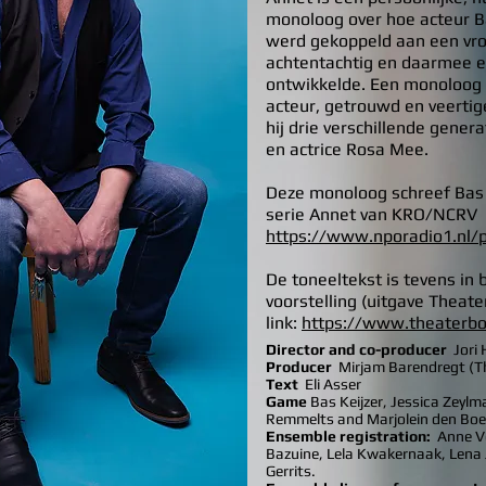
monoloog over hoe acteur Bas
werd gekoppeld aan een vr
achtentachtig en daarmee e
ontwikkelde. Een monoloog ov
acteur, getrouwd en veertig
hij drie verschillende genera
en actrice Rosa Mee.
Deze monoloog schreef Bas n
serie Annet van KRO/NCRV
https://www.nporadio1.nl/
De toneeltekst is tevens in 
voorstelling (uitgave Theate
link:
https://www.theaterb
Director and co-producer
Jori
Producer
Mirjam Barendregt (T
Text
Eli Asser
Game
Bas Keijzer, Jessica Zeyl
Remmelts and Marjolein den Boe
Ensemble registration:
Anne Ve
Bazuine, Lela Kwakernaak, Len
Gerrits.