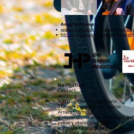
Annet in de pers:
www.nporadio4.nl/fragmenten/de-
https://www.volkskrant.nl/theater/
Navigation
Contact
JHPjong
Jori Hermsen Productions
Theater Preparatory Course
Amersfoort
general terms and conditions JH
privacy statement (GDPR)
complaints procedure
board regulations