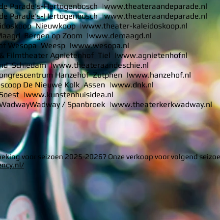
de Parade's-Hertogenbosch |
www.theateraandeparade.nl
de Parade's-Hertogenbosch |
www.theateraandeparade.nl
eidoskoop Nieuwkoop |
www.theater-kaleidoskoop.nl
Maagd Bergen op Zoom |
www.demaagd.nl
y of Wesopa Weesp |
www.wesopa.nl
 Filmtheater Agnietenhof Tiel |
www.agnietenhofnl
nd Schiedam |
www.theateraandeschie.nl
Congrescentrum Hanzehof Zutphen |
www.hanzehof.nl
oscoop De Nieuwe Kolk Assen |
www.dnk.nl
Soest |
www.kunstenhuisidea.nl
k WadwayWadway / Spanbroek |
www.theaterkerkwadway.nl
boeking voor seizoen 2025-2026? Onze verkoop voor volgend seizoe
ency.nl/