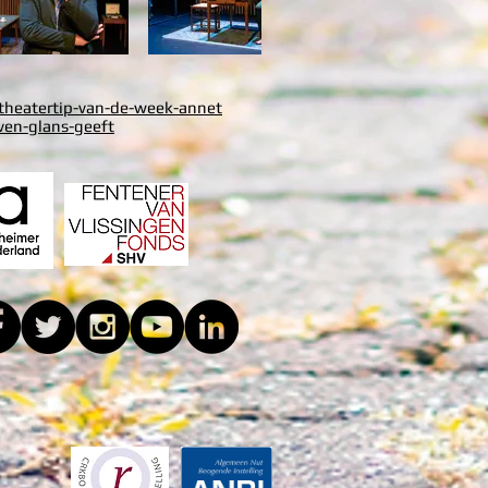
heatertip-van-de-week-annet
ven-glans-geeft