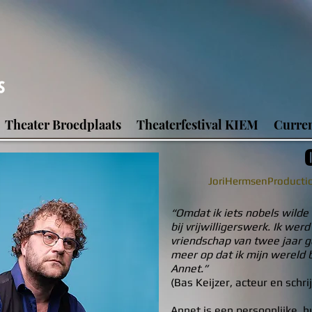
Theater Broedplaats
Theaterfestival KIEM
Curren
JoriHermsenProductio
“Omdat ik iets nobels wilde
bij vrijwilligerswerk. Ik we
vriendschap van twee jaar g
meer op dat ik mijn wereld 
Annet.”
(Bas Keijzer, acteur en schri
Annet is een persoonlijke, 