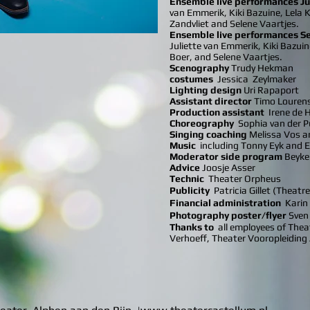
Ensemble live performances Ju
van Emmerik, Kiki Bazuine, Lel
Zandvliet and Selene Vaartjes.
Ensemble live performances S
Juliette van Emmerik, Kiki Bazu
Boer, and Selene Vaartjes.
Scenography
Trudy Hekman
costumes
Jessica
Zeylmaker
Lighting design
Uri Rapaport
Assistant director
Timo Lourens 
Production assistant
Irene de 
Choreography
Sophia van der 
Singing coaching
Melissa Vos a
Music
including Tonny Eyk and E
Moderator side program
Beyke
Advice
Joosje Asser
Technic
Theater Orpheus
Publicity
Patricia Gillet (Theat
Financial administration
Karin
Photography poster/flyer
Sven
Thanks to
all employees of Thea
Verhoeff, Theater Vooropleiding 