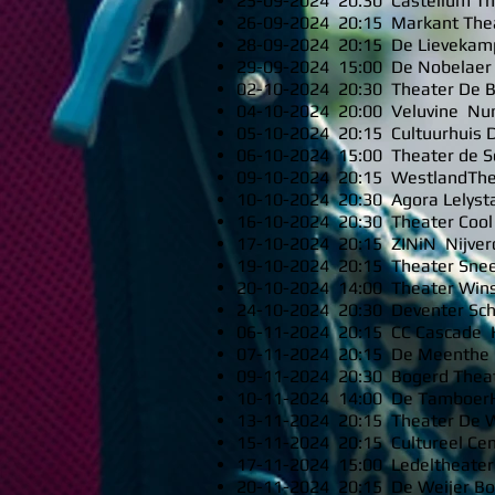
25-09-2024 20:30 Castellum Th
26-09-2024 20:15 Markant The
28-09-2024 20:15 De Lievekam
29-09-2024 15:00 De Nobelaer 
02-10-2024 20:30 Theater De B
04-10-2024 20:00 Veluvine Nu
05-10-2024 20:15 Cultuurhuis 
06-10-2024 15:00 Theater de S
09-10-2024 20:15 WestlandThe
10-10-2024 20:30 Agora Lelyst
16-10-2024 20:30 Theater Cool
17-10-2024 20:15 ZINiN Nijver
19-10-2024 20:15 Theater Sne
20-10-2024 14:00 Theater Win
24-10-2024 20:30 Deventer Sc
06-11-2024 20:15 CC Cascade 
07-11-2024 20:15 De Meenthe 
09-11-2024 20:30 Bogerd Thea
10-11-2024 14:00 De Tamboer
13-11-2024 20:15 Theater De W
15-11-2024 20:15 Cultureel Cen
17-11-2024 15:00 Ledeltheater
20-11-2024 20:15 De Weijer B