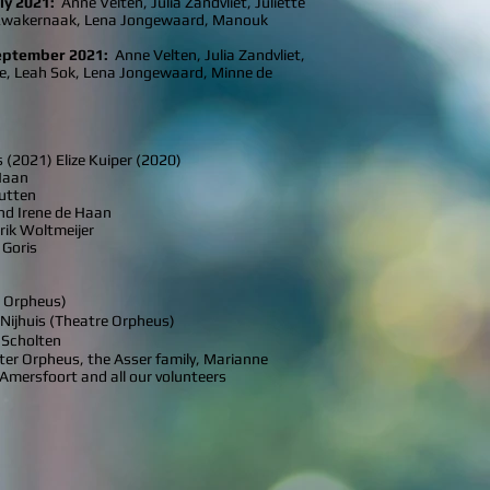
ly 2021:
Anne Velten, Julia Zandvliet, Juliette
a Kwakernaak, Lena Jongewaard, Manouk
eptember 2021:
Anne Velten, Julia Zandvliet,
ine, Leah Sok, Lena Jongewaard, Minne de
(2021) Elize Kuiper (2020)
Haan
Putten
nd Irene de Haan
rik Woltmeijer
 Goris
re Orpheus)
 Nijhuis (Theatre Orpheus)
 Scholten
ter Orpheus, the Asser family, Marianne
Amersfoort and all our volunteers