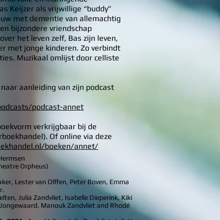
 Keijzer als vrijwillige “buddy”
ouw met dementie van allemachtig
en bijzondere vriendschap
er het leven zelf, Bas zijn leven,
er met jonge kinderen. Zo verbindt
ties. Muzikaal omlijst door celliste
aar aanleiding van zijn podcast
podcasts/podcast-annet
boekvorm verkrijgbaar bij de
rboekhandel). Of online via deze
oekh
andel.nl/boeken/annet/
 Hermsen
heatre Orpheus)
maker, Lester van Olffen, Peter Boven, Emma
r.
lten, Julia Zandvliet, Isabelle Dieperink, Kiki
a Jongewaard, Manouk Zandvliet and Rhodé