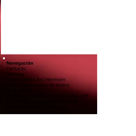
Navegación
Contacto
JHPjong
Producciones Jori Hermsen
Curso preparatorio de teatro
Amersfoort
términos y condiciones generales JHP
declaración de privacidad (GDPR)
procedimiento de quejas
regulaciones de la junta
Estado ANBI
equilibrio
Contactinformatie