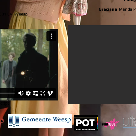
Gracias a
Manda Pr
381 CV, Weesp