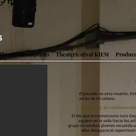
Theater Broedplaats
Theaterfestival KIEM
Producc
El pasado no esta muerto. Está
atrás de mi cabeza
.
JHPYoung en colaboración 
El día que el cosmonauta ruso Gaga
agujero en la valla hacia los 
grupo de adultos jóvenes recuerda 
ellos desapareció repentinam