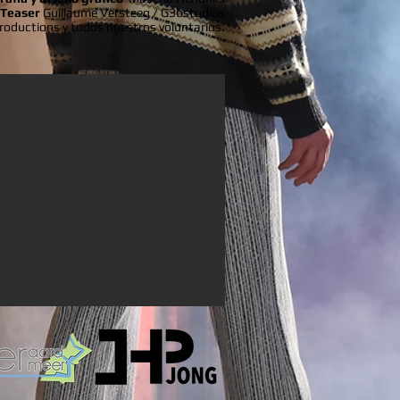
Teaser
Guillaume Versteeg / G3bstudios
oductions y todos nuestros voluntarios.