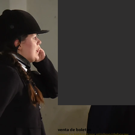
venta de boletos
www.ticketkantoor.nl/shop/debosjes