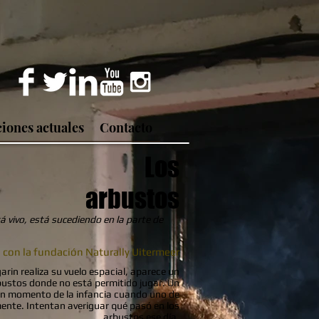
iones actuales
Contacto
Los
arbustos
 vivo, está sucediendo en la parte de
con la fundación Naturally Uitermeer
rin realiza su vuelo espacial, aparece un
arbustos donde no está permitido jugar. Un
un momento de la infancia cuando uno de
ente. Intentan averiguar qué pasó en los
arbustos ese día.