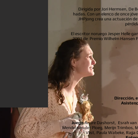
Dirigida por Jori Hermsen, De Bo
hadas. Con un elenco de once jóve
JHPjong crea una actuación de 
pérdida
El escritor noruego Jesper Helle ga
2001 de
Premio Wilhelm Hansen F
Dirección, 
Asistenc
Juego
Andre Dashorst,
Esrah van
Mendel van der Ploeg, Merijn Trimbos, M
Vlist, Paula Wabeke, Rajja 
Fotogr