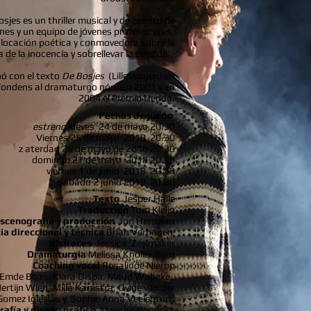
sjes es un thriller musical y de cuento de
nes y un equipo de jóvenes profesionales,
locación poética y conmovedora sobre la
 de la inocencia y sobrellevar la pérdida.
nó con el texto
De Bosjes
(Lilleskogen) en
ondens al dramaturgo nórdico 2001 y en
2004 el Premio Hedda.
Fechas de juego
estreno
jueves
24 de mayo 20.30
Viernes 25 de mayo
2018
20.30
z
aterdag 26 de mayo de 2018 20:30
domingo 27 de mayo
2018 20.30
viernes 1 de junio
2018
20.30
Sábado 2 junio 2018
20.30
Texto
Jesper Halle
Traducción
Tom Kleijn
escenografía y producción
Jori Hermsen
ia direccional y técnica
Brian Verhagen
disfraces
Jessica
Zeylmaker
Dramaturgia
Melissa Knollenburg
Coaching vocal
Rosalinde Nierop
 Emde Boas, Kiara Dispa, Maud Wabeke,
ertijn Wien, Milla Kamstra, Ovide van der
Gomez Iglesias y
Sophie Anna Veelenturf.
afía y diseño gráfico
Mascha Hendriks