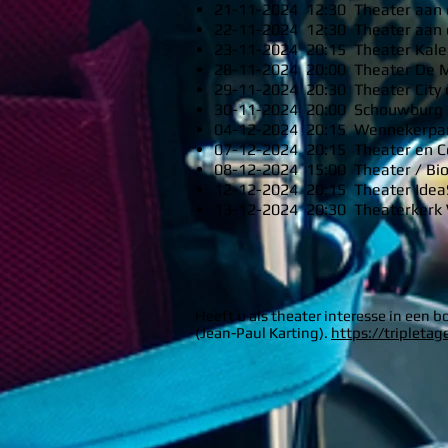
21-11-2024 12:30 Theater aan 
22-11-2024 12:30 Theater aan 
23-11-2024 20:15 Theater Kal
28-11-2024 20:00 Theater De 
29-11-2024 20:30 Theater Cit
30-11-2024 20:00 Schouwburg &
04-12-2024 20:15 Wennekerpa
07-12-2024 20:15 Theater en 
08-12-2024 15:00 Theater / Bi
12-12-2024 20:15 Theater Idea
13-12-2024 20:30 Theaterker
Heeft u
als theater interesse in een 
(Jean-Paul Karting).
https://tripletag