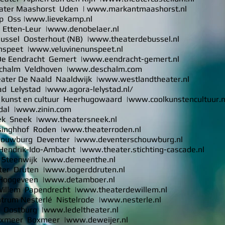
ater Maashorst Uden |
www.markantmaashorst.nl
p Oss |
www.lievekamp.nl
Etten-Leur |
www.denobelaer.nl
ussel Oosterhout (NB) |
www.theaterdebussel.nl
nspeet |
www.veluvinenunspeet.nl
De Eendracht Gemert |
www.eendracht-gemert.nl
chalm Veldhoven |
www.deschalm.com
ater De Naald Naaldwijk |
www.westlandtheater.nl
ad Lelystad |
www.agora-lelystad.nl/
 kunst en cultuur Heerhugowaard |
www.coolkunstencultuur.n
dal |
www.zinin.com
ek Sneek |
www.theatersneek.nl
singhhof Roden |
www.theaterroden.nl
houwburg Deventer |
www.deventerschouwburg.nl
Hendrik-Ido-Ambacht |
www.theater.stichting-cascade.nl
Steenwijk |
www.demeenthe.nl
ter Druten |
www.bogerddruten.nl
Hoogeveen |
www.detamboer.nl
illem Papendrecht |
www.theaterdewillem.nl
trum Nesterlé Nistelrode |
www.nesterle.nl
 Oostburg |
www.ledeltheater.nl
oxmeer Boxmeer |
www.deweijer.nl