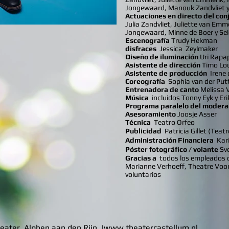
Jongewaard, Manouk Zandvliet y 
Actuaciones en directo del con
Julia Zandvliet, Juliette van Emm
Jongewaard, Minne de Boer y Sel
Escenografía
Trudy Hekman
disfraces
Jessica
Zeylmaker
Diseño de iluminación
Uri Rapa
Asistente de dirección
Timo Lou
Asistente de producción
Irene
Coreografía
Sophia van der Put
Entrenadora de canto
Melissa V
Música
incluidos Tonny Eyk y Er
Programa paralelo del moder
Asesoramiento
Joosje Asser
Técnica
Teatro Orfeo
Publicidad
Patricia Gillet (Teat
Administración Financiera
Kar
Póster fotográfico / volante
Sve
Gracias a
todos los empleados d
Marianne Verhoeff, Theatre Voor
voluntarios
eater Alphen aan den Rijn |
www.theatercastellum.nl