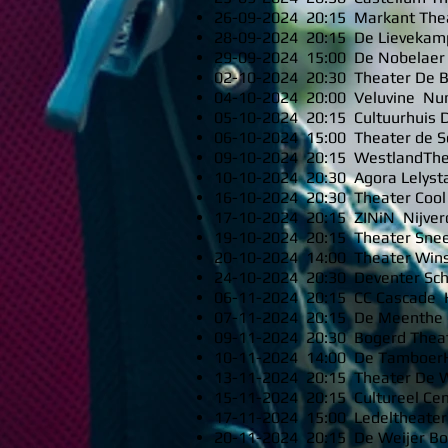
26-09-2024 20:15 Markant The
28-09-2024 20:15 De Lievekam
29-09-2024 15:00 De Nobelaer 
02-10-2024 20:30 Theater De B
04-10-2024 20:00 Veluvine Nu
05-10-2024 20:15 Cultuurhuis 
06-10-2024 15:00 Theater de S
09-10-2024 20:15 WestlandThe
10-10-2024 20:30 Agora Lelyst
16-10-2024 20:30 Theater Cool
17-10-2024 20:15 ZINiN Nijver
19-10-2024 20:15 Theater Sne
20-10-2024 14:00 Theater Win
24-10-2024 20:30 Deventer Sc
06-11-2024 20:15 CC Cascade 
07-11-2024 20:15 De Meenthe 
09-11-2024 20:30 Bogerd Thea
10-11-2024 14:00 De Tamboer
13-11-2024 20:15 Theater De W
15-11-2024 20:15 Cultureel Cen
17-11-2024 15:00 Ledeltheater
20-11-2024 20:15 De Weijer B