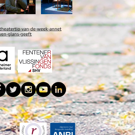
heatertip-van-de-week-annet
ven-glans-geeft