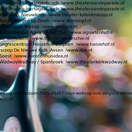
de Parade's-Hertogenbosch |
www.theateraandeparade.nl
de Parade's-Hertogenbosch |
www.theateraandeparade.nl
eidoskoop Nieuwkoop |
www.theater-kaleidoskoop.nl
Maagd Bergen op Zoom |
www.demaagd.nl
y of Wesopa Weesp |
www.wesopa.nl
 Filmtheater Agnietenhof Tiel |
www.agnietenhofnl
nd Schiedam |
www.theateraandeschie.nl
Congrescentrum Hanzehof Zutphen |
www.hanzehof.nl
oscoop De Nieuwe Kolk Assen |
www.dnk.nl
Soest |
www.kunstenhuisidea.nl
k WadwayWadway / Spanbroek |
www.theaterkerkwadway.nl
boeking voor seizoen 2025-2026? Onze verkoop voor volgend seizoe
ency.nl/