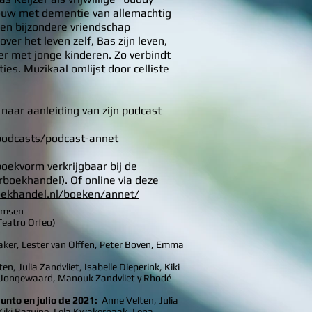
ouw met dementie van allemachtig
en bijzondere vriendschap
er het leven zelf, Bas zijn leven,
er met jonge kinderen. Zo verbindt
ties. Muzikaal omlijst door celliste
aar aanleiding van zijn podcast
podcasts/podcast-annet
boekvorm verkrijgbaar bij de
rboekhandel). Of online via deze
oekh
andel.nl/boeken/annet/
ermsen
Teatro Orfeo)
maker, Lester van Olffen, Peter Boven, Emma
en, Julia Zandvliet, Isabelle Dieperink, Kiki
 Jongewaard, Manouk Zandvliet y Rhodé
unto en julio de 2021:
Anne Velten, Julia
 Kiki Bazuine, Lela Kwakernaak, Lena