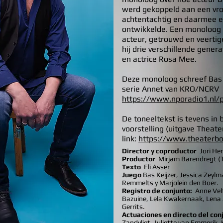
werd gekoppeld aan een vr
achtentachtig en daarmee e
ontwikkelde. Een monoloog ov
acteur, getrouwd en veertig
hij drie verschillende genera
en actrice Rosa Mee.
Deze monoloog schreef Bas n
serie Annet van KRO/NCRV
https://www.nporadio1.nl/
De toneeltekst is tevens in 
voorstelling (uitgave Theate
link:
https://www.theaterb
Director y coproductor
Jori H
Productor
Mirjam Barendregt (
Texto
Eli Asser
Juego
Bas Keijzer, Jessica Zeyl
Remmelts y Marjolein den Boer.
Registro de conjunto:
Anne Velt
Bazuine, Lela Kwakernaak, Lena
Gerrits.
Actuaciones en directo del conj
Zandvliet, Juliette van Emmerik,