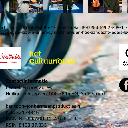
ochtend/c6353a87-bb9b-47c0-b2ff-e9acd89328dd/2023-09-14-t
bas-keijzer-laat-in-annet-sympathiek-zien-hoe-aandacht-ieders-le
Contactinformatie
bezoek en postadres:
Heiligenbergerweg 144, 3816 AN, Amersfoort
kantoor@jorihermsenproducties.nl
KvK: 32123846
IBAN: NL38 RABO 0134 9769 08
RSIN: 8180.07.035