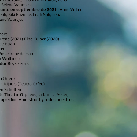
Selene Vaartjes.
junto en septiembre de 2021:
Anne Velten,
erik, Kiki Bazuine, Leah Sok, Lena
ene Vaartjes.
port
rens (2021) Elize Kuiper (2020)
 de Haan
ten
os e Irene de Haan
ik Woltmeijer
ador
Beyke Goris
ro Orfeo)
in Nijhuis (Teatro Orfeo)
n Scholten
e Theatre Orpheus, la familia Asser,
opleiding Amersfoort y todos nuestros