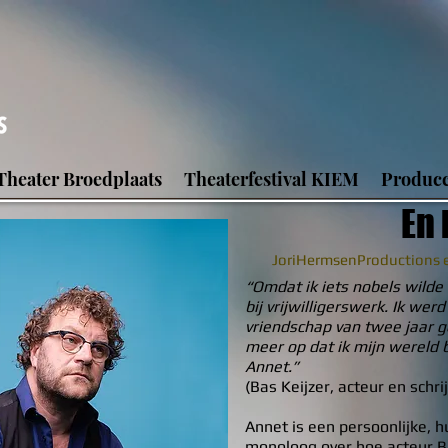
Theater Broedplaats
Theaterfestival KIEM
Producc
En 
JoriHermsenProductions 
“Omdat ik iets nobels wilde
bij vrijwilligerswerk. Ik we
vriendschap van twee jaar g
meer op dat ik mijn wereld 
Annet.”
(Bas Keijzer, acteur en schri
Annet is een persoonlijke, 
monoloog over hoe acteur Bas