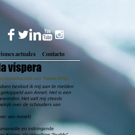
iones actuales
Contacto
la víspera
en coproducción con Teatro Orfeo
 doen besloot ik mij aan te melden
rd gekoppeld aan Annet. Het is een
eworden. Het valt mij steeds
bekijk over de schouders van
jver van Annet)
humorvolle en indringende
 Keijzer als vrijwillige “buddy”