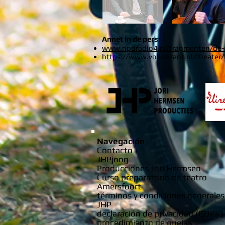
Annet in de pers:
www.nporadio4.nl/fragmenten/de-
https://www.volkskrant.nl/theater/
Navegación
Contacto
JHPjong
Producciones Jori Hermsen
Curso preparatorio de teatro
Amersfoort
términos y condiciones generales
JHP
declaración de privacidad (GDPR)
procedimiento de quejas