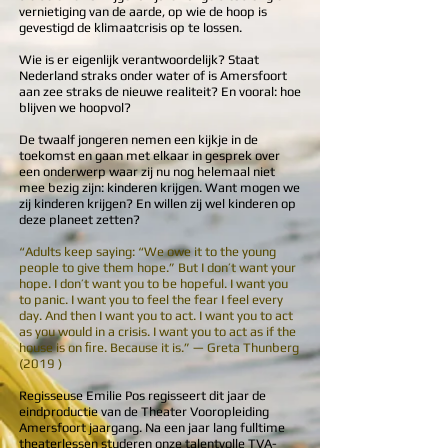
vernietiging van de aarde, op wie de hoop is
gevestigd de klimaatcrisis op te lossen.
Wie is er eigenlijk verantwoordelijk? Staat
Nederland straks onder water of is Amersfoort
aan zee straks de nieuwe realiteit? En vooral: hoe
blijven we hoopvol?
De twaalf jongeren nemen een kijkje in de
toekomst en gaan met elkaar in gesprek over
een onderwerp waar zij nu nog helemaal niet
mee bezig zijn: kinderen krijgen. Want mogen we
zij kinderen krijgen? En willen zij wel kinderen op
deze planeet zetten?
“Adults keep saying: “We owe it to the young
people to give them hope.” But I don’t want your
hope. I don’t want you to be hopeful. I want you
to panic. I want you to feel the fear I feel every
day. And then I want you to act. I want you to act
as you would in a crisis. I want you to act as if the
house is on ﬁre. Because it is.” — Greta Thunberg
(2019 )
Regisseuse Emilie Pos regisseert dit jaar de
eindproductie van de Theater Vooropleiding
Amersfoort jaargang. Na een jaar lang fulltime
theaterlessen studeren onze talentvolle TVA-