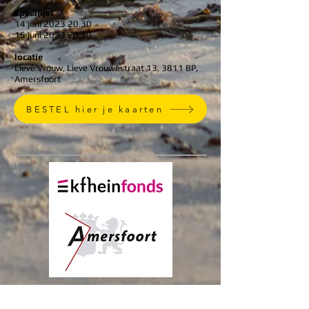
speellijst
14 juni
2023 20.30
15 juni
2023 20.30
locatie
Lieve Vrouw, Lieve Vrouwestraat 13, 3811 BP,
Amersfoort
BESTEL hier je kaarten