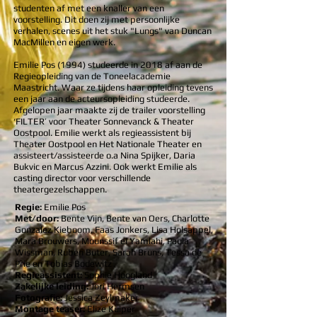
studenten af met een knaller van een
voorstelling. Dit doen zij met persoonlijke
verhalen, scenes uit het stuk "Lungs" van Duncan
MacMillen en eigen werk.
Emilie Pos (1994) studeerde in 2018 af aan de
Regieopleiding van de Toneelacademie
Maastricht. Waar ze tijdens haar opleiding tevens
een jaar aan de acteursopleiding studeerde.
Afgelopen jaar maakte zij de trailer voorstelling
‘FILTER’ voor Theater Sonnevanck & Theater
Oostpool. Emilie werkt als regieassistent bij
Theater Oostpool en Het Nationale Theater en
assisteert/assisteerde o.a Nina Spijker, Daria
Bukvic en Marcus Azzini. Ook werkt Emilie als
casting director voor verschillende
theatergezelschappen.
Regie:
Emilie Pos
Met/door:
Bente Vijn, Bente van Oers, Charlotte
Gonzalez Kieboom, Faas Jonkers, Lisa Holsappel,
Mara Brouwers, Mounssif el Yamlahi, Paula
Wissman, Ruben Buter, Sarah Bruns, Tessa de
Prie en Tobias Bodewitz
Regieassistent:
Sophie Hoogland
Zakelijke leiding:
Jori Hermsen
Fotografie:
Jessica Zeylmaker
Montage teaser:
Elize Kuiper