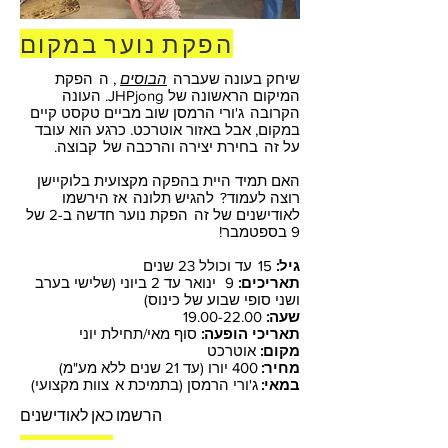
הפקת נוער במקום
שיחק בעונה שעברה
הבוסים
, ה
הפקת
המיקום הראשונה של JHPjong. העונה
הקרובה
ג'ורי הרמסן שוב מביים טקסט קיים
במקום, אבל באזור אוטרכט. כרגע הוא עובד
על זה
בחירת יצירה והרכבה של
קבוצה.
האם תמיד היית בהפקה מקצועית בלוקיישן
רוצה לעמוד?
להגיש תלונה
אז הירשמו
לאודישנים של זה
הפקת נוער חדשה ב-2 של
9 בספטמבר!
גיל:
15
עד וכולל 23 שנים
תאריכים:
9
ינואר עד 2 ביוני (שלישי בערב
ושני סופי שבוע של כינוס)
שעה:
19.00-22.00
תאריכי הופעה:
סוף מאי/תחילת יוני
מקום:
אוטרכט
מחיר:
400 יורו (עד 21 שנים ללא מע"מ)
במאי:
ג'ורי הרמסן (בתמיכת א
צוות מקצועי)
הרשמו כאן לאודישנים