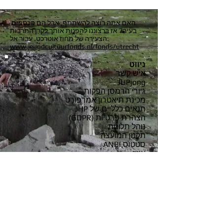
האם אתה רוצה להשתתף, אבל הם הכספים
בעיה? אז ברצוננו להפנות אותך לקרן התרבות
הצעירה של מחוז אוטרכט. עבור אל:
www.jeugdcultuurfonds.nl/fonds/utrecht
ניווט
איש קשר
JHPjong
ג'ורי הרמסן הפקות
מכינת תיאטרון אמרפורט
תנאים כלליים של JHP
הצהרת פרטיות (GDPR)
נוהל תלונות
תקנון המועצה
סטטוס ANBI
איזון
Contactinformatie
bezoek en postadres:
Heiligenbergerweg 144, 3816 AN,
Amersfoort
© 2021 Jori Hermsen Productions
kantoor@jorihermsenproducties.nl