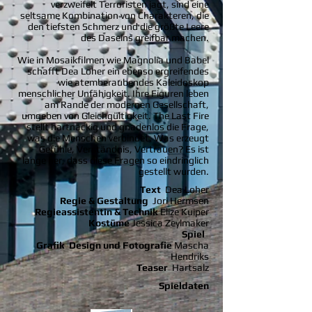
verzweifelt Terroristen jagt, sind eine
seltsame Kombination von Charakteren, die
den tiefsten Schmerz und die größte Leere
des Daseins greifbar machen.
Wie in Mosaikfilmen wie Magnolia und Babel
schafft Dea Loher ein ebenso ergreifendes
wie atemberaubendes Kaleidoskop
menschlicher Unfähigkeit. Ihre Figuren leben
am Rande der modernen Gesellschaft,
umgeben von Gleichgültigkeit. The Last Fire
stellt hartnäckig und gnadenlos die Frage,
was die Menschen verbindet. Was erzeugt
Gefühle, Verständnis, Vertrauen? Es ist
lange her, dass diese Fragen so eindringlich
gestellt wurden.
Text
Dea Loher
Regie & Gestaltung
Jori Hermsen
Regieassistentin & Technik
Elize Kuiper
Kostüme
Jessica Zeylmaker
Spiel
Grafik
Design und Fotografie
Mascha
Hendriks
Teaser
Hartsalz
Spieldaten