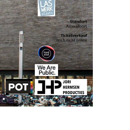
Standort
Amersfoort
Ticketverkauf
noch nicht online
Navigation
Kontakt
JHPjong
Jori Hermsen Productions
Theatervorbereitungskurs
Amersfoort