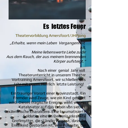
Es letztes Feuer
Theatervorbildung Amersfoort/JHPjong
„Erhalte, wenn mein Leben
Vergangenheit
ist,
Meine liebenswerte Liebe zu dir
Aus dem Rauch, der aus meinem brennenden
Körper aufsteigt.“
Nach einer
genial
Jahr voll
Theaterunterricht in unserem Theater
Vortraining Amersfoort, wir schließen das
Jahr mit einem
Herrlich
letzte Leistung!
Ein trauriger Vorort einer Provinzstadt. Ein
Fremder wird Zeuge, wie ein Kind getötet
wird. Dieses tragische Ereignis wirkt wie ein
Katalysator auf das Leben von sieben
exzentrische Charaktere. Eine traumatisierte
Soldatin, eine an Demenz erkrankte
Großmutter, die ständig vergisst, dass ihr
Enkelkind gestorben ist, eine Polizistin, die