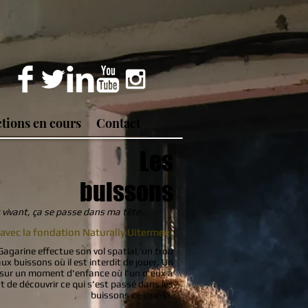
tions en cours
Contact
Les
buissons
 vivant, ça se passe dans ma tête
.
vec la fondation Naturally Uitermeer
agarine effectue son vol spatial, un trou
ux buissons où il est interdit de jouer. Un
 sur un moment d'enfance où l'un d'eux a
 de découvrir ce qui s'est passé dans les
buissons ce jour-là.