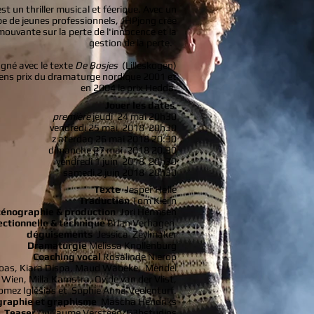
t un thriller musical et féerique. Avec un
pe de jeunes professionnels, JHPjong crée
ouvante sur la perte de l'innocence et la
gestion de la perte.
agné avec le texte
De Bosjes
(Lilleskogen)
ns prix du dramaturge nordique 2001 et
en 2004 le prix Hedda.
Jouer les dates
première
jeudi
24 mai 20h30
vendredi 25 mai
2018
20h30
z
aterdag 26 mai 2018 20:30
dimanche 27 mai
2018 20.30
vendredi 1 juin
2018
20h30
samedi 2 juin 2018
20h30
Texte
Jesper Halle
Traduction
Tom Kleijn
cénographie & production
Jori Hermsen
ectionnelle & technique
Brian Verhagen
déguisements
Jessica
Zeylmaker
Dramaturgie
Melissa Knollenburg
Coaching vocal
Rosalinde Nierop
oas, Kiara Dispa, Maud Wabeke,
Mendel
 Wien, Milla Kamstra, Ovide van der Vlist,
mez Iglesias et
Sophie Anna Veelenturf.
raphie et graphisme
Mascha Hendriks
Teaser
Guillaume Versteeg/G3bstudios