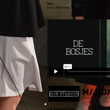
lieu
Fort Uitermeer,
Extrêmement 5,
1381 C
La navigation