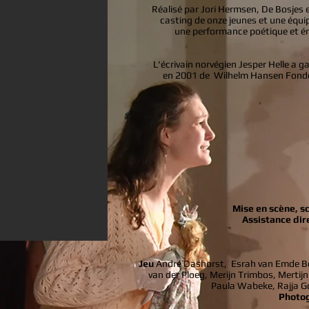
Réalisé par Jori Hermsen, De Bosjes es
casting de onze jeunes et une équi
une performance poétique et ém
L'écrivain norvégien Jesper Helle a g
en 2001 de
Wilhelm Hansen Fonde
Mise en scène, s
Assistance dir
Jeu
André Dashorst,
Esrah van Emde B
van der Ploeg, Merijn Trimbos, Mertijn
Paula Wabeke, Rajja Go
Photog