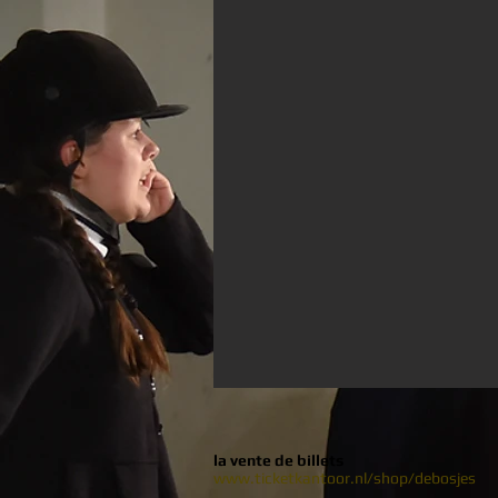
la vente de billets
www.ticketkantoor.nl/shop/debosjes