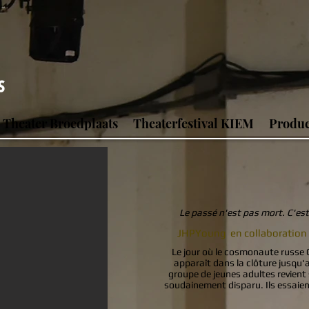
Theater Broedplaats
Theaterfestival KIEM
Produc
Le passé n'est pas mort. C'est
JHPYoung en collaboration a
Le jour où le cosmonaute russe G
apparaît dans la clôture jusqu'a
groupe de jeunes adultes revient
soudainement disparu. Ils essaient