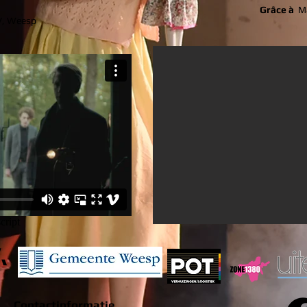
Grâce à
M
V, Weesp
Contactinformatie